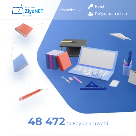
Kirish
O‘zbekcha
Ro‘yxatdan o‘tish
48 472
ta Foydalanuvchi